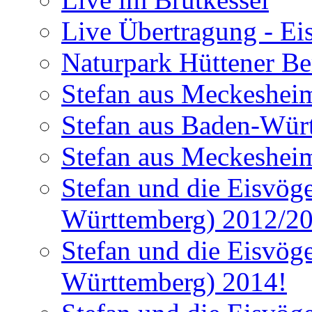
Live Übertragung - Ei
Naturpark Hüttener Berg
Stefan aus Meckesheim
Stefan aus Baden-Würt
Stefan aus Meckesheim
Stefan und die Eisvög
Württemberg) 2012/2
Stefan und die Eisvög
Württemberg) 2014!