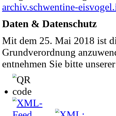
archiv.schwentine-eisvogel.
Daten & Datenschutz
Mit dem 25. Mai 2018 ist d
Grundverordnung anzuwend
entnehmen Sie bitte unsere