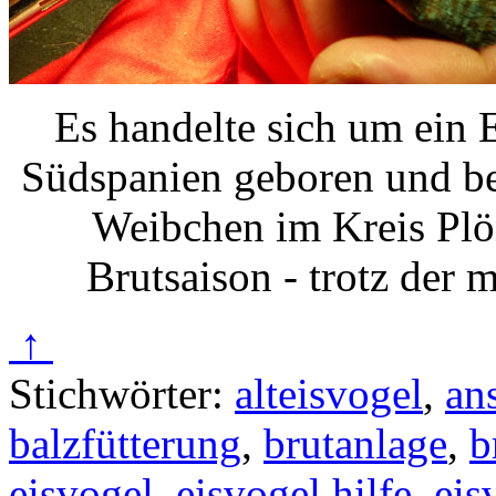
Es handelte sich um ein
Südspanien geboren und be
Weibchen im Kreis Plön
Brutsaison - trotz der
↑
Stichwörter:
alteisvogel
,
an
balzfütterung
,
brutanlage
,
b
eisvogel
,
eisvogel hilfe
,
eis