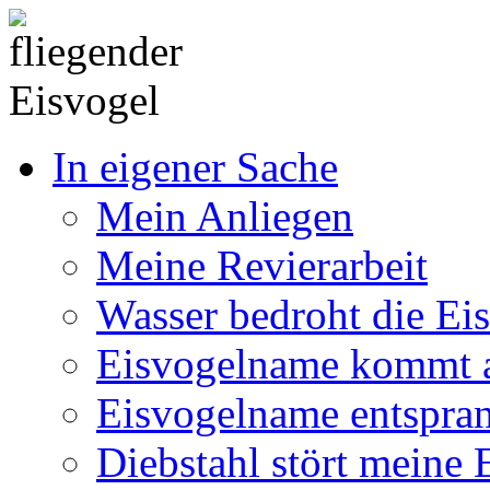
In eigener Sache
Mein Anliegen
Meine Revierarbeit
Wasser bedroht die Ei
Eisvogelname kommt 
Eisvogelname entspra
Diebstahl stört meine 