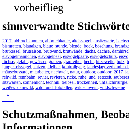
vorbeiflieg
sinnverwandte Stichwört
2017
,
abbruchkannten
,
abbruchkante
,
alteisvogel
,
ansitzwarte
,
bachso
bismratten
,
blaualgen
,
blaue_stunde
,
blende
,
bock
,
böschung
,
brandge
brutkessel
,
brutsaison
,
brutwand
,
brutwände
,
dachs
,
dachse
,
damhirsc
eisvogelmännchen
,
eisvogelpaar
,
eisvogelpaare
,
eisvogelschutz
,
eisv
füchse
,
gefahr
,
gewässer
,
graben
,
graureiher
,
hecht
,
hitzewelle
,
holz
,
h
junger_eisvogel
,
katzen
,
kleiber
,
kontrollgang
,
landesjagdverband_sch
mäusebussard
,
mitarbeiter
,
nachwelt
,
natur
,
outdoor
,
outdoor_2017_ja
rehwild
,
rennbahn
,
revier
,
revieren
,
ricke
,
ruhe_und_setzzeit
,
saubere
sitzwarten
,
sonnenlicht
,
technik
,
treibsel
,
trockenheit
,
unfallchirrurgie
weißes_damwild
,
wild_und_fotofallen
,
wildschwein
,
wildschweine
↑
Schutzmaßnahmen
,
Beob
Informationen